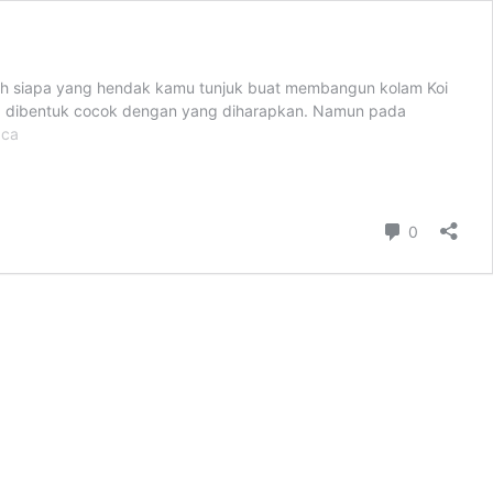
lah siapa yang hendak kamu tunjuk buat membangun kolam Koi
ng dibentuk cocok dengan yang diharapkan. Namun pada
Tips
aca
Memilih
Kontraktor
Kolam
Koi
Komentar
0