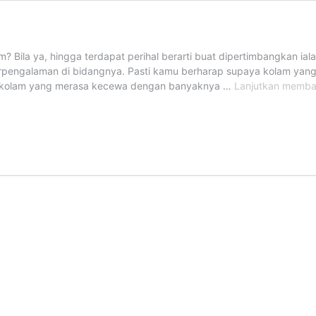
ila ya, hingga terdapat perihal berarti buat dipertimbangkan ia
berpengalaman di bidangnya. Pasti kamu berharap supaya kolam ya
ner kolam yang merasa kecewa dengan banyaknya …
Lanjutkan memb