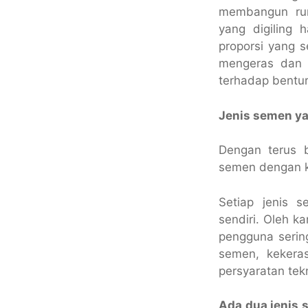
membangun rum
yang digiling 
proporsi yang s
mengeras dan k
terhadap bentur
Jenis semen y
Dengan terus 
semen dengan k
Setiap jenis s
sendiri. Oleh k
pengguna sering
semen, kekeras
persyaratan tek
Ada dua jenis 