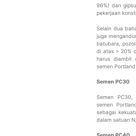
96%) dan gipsu
pekerjaan konst
Selain dua bah
juga mengandun
batubara, pozol
di atas > 20% 
harus diambil 
semen Portland
Semen PC30
Semen PC30, j
semen Portlan
sebagai kekuat
dalam satuan N
Semen PC40