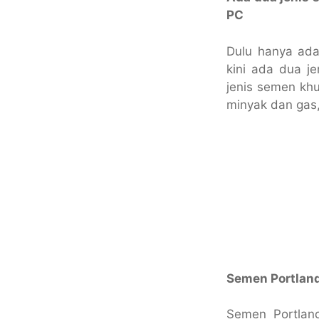
PC
Dulu hanya ada
kini ada dua j
jenis semen khu
minyak dan gas
Semen Portlan
Semen Portland 