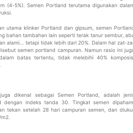
m (4-5%). Semen Portland terutama digunakan dala
ruksi.
an utama klinker Portland dan gipsum, semen Portlan
g bahan tambahan lain seperti terak tanur sembur, ab
an alami… tetapi tidak lebih dari 20%. Dalam hal zat-za
disebut semen portland campuran. Namun rasio ini jug
dalam batas tertentu, tidak melebihi 40% komposis
.
uga dikenal sebagai Semen Portland, adalah jeni
d dengan indeks tanda 30. Tingkat semen dipaham
an tekan setelah 28 hari campuran semen, dan diuku
/m2.