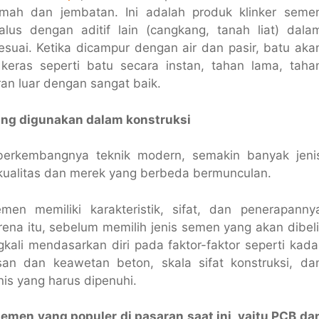
ah dan jembatan. Ini adalah produk klinker seme
halus dengan aditif lain (cangkang, tanah liat) dala
esuai. Ketika dicampur dengan air dan pasir, batu aka
eras seperti batu secara instan, tahan lama, taha
an luar dengan sangat baik.
ang digunakan dalam konstruksi
berkembangnya teknik modern, semakin banyak jeni
ualitas dan merek yang berbeda bermunculan.
emen memiliki karakteristik, sifat, dan penerapanny
arena itu, sebelum memilih jenis semen yang akan dibeli
kali mendasarkan diri pada faktor-faktor seperti kada
an dan keawetan beton, skala sifat konstruksi, da
nis yang harus dipenuhi.
semen yang populer di pasaran saat ini, yaitu PCB da